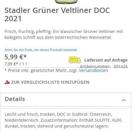
Stadler Grüner Veltliner DOC
Zum
Anfang
2021
der
Bildgalerie
Frisch, fruchtig, pfeffrig: Ein klassischer Grüner Veltliner mit
springen
kalkigem Schliff aus dem österreichischen Weinviertel
Seien Sie der Erste, der dieses Produkt bewertet
5,99 €
Lieferzeit auf Anfrage
7,99 €
/ 1 l
Artikelnummer
201424
* Preise inkl. gesetzlicher MwSt. zzgl.
Versandkosten
ZUR VERGLEICHSLISTE HINZUFÜGEN
Details
Leicht und frisch, trocken, DOC in Südtirol. Österreich,
Niederösterreich. Zusatzinformation: Enthält SULFITE. Kühl,
dunkel, trocken, stehend und geruchsneutral lagern.