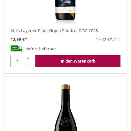
Alois Lageder Pinot Grigio Südtirol DOC 2023
12,99 €
17,32 €
/ 1 l
sofort lieferbar
-
In den Warenkorb
+