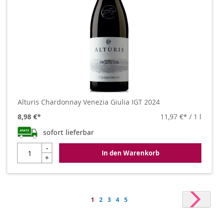
Alturis Chardonnay Venezia Giulia IGT 2024
8,98 €
11,97 €
/ 1 l
sofort lieferbar
-
In den Warenkorb
+
Seite
Seit
Weit
You're
Seite
Seite
Seite
Seite
1
2
3
4
5
currently