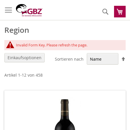
Zum
Inhalt
Suche
Me
springen
Region
Invalid Form Key. Please refresh the page.
Einkaufsoptionen
Ab
Sortieren nach
so
Artikel
1
-
12
von
458