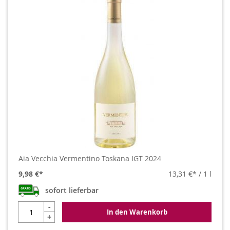
Aia Vecchia Vermentino Toskana IGT 2024
9,98 €
13,31 €
/ 1 l
sofort lieferbar
-
In den Warenkorb
+