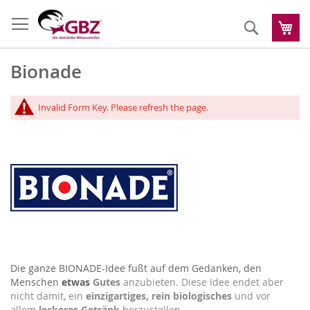
Zum
Inhalt
Suche
Me
springen
Bionade
Invalid Form Key. Please refresh the page.
Die ganze BIONADE-Idee fußt auf dem Gedanken, den
Menschen
etwas
Gutes
anzubieten. Diese Idee endet aber
nicht damit, ein
einzigartiges, rein biologisches
und vor
allem
leckeres Getränk
herzustellen.