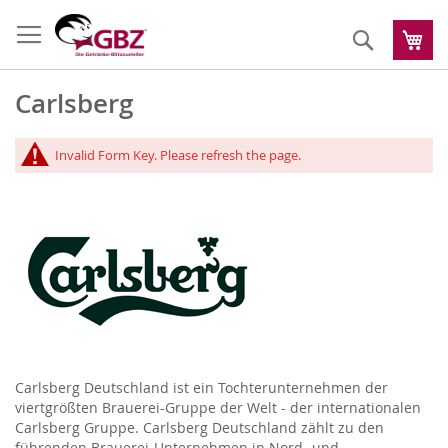
Zum
Inhalt
Suche
Me
springen
Carlsberg
Invalid Form Key. Please refresh the page.
Carlsberg Deutschland ist ein Tochterunternehmen der
viertgrößten Brauerei-Gruppe der Welt - der internationalen
Carlsberg Gruppe. Carlsberg Deutschland zählt zu den
führenden Brauerei-Unternehmen in Nord- und