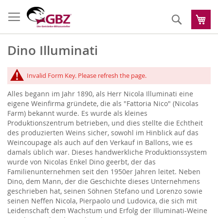
Zum
Inhalt
Suche
Me
springen
Dino Illuminati
Invalid Form Key. Please refresh the page.
Alles begann im Jahr 1890, als Herr Nicola Illuminati eine
eigene Weinfirma gründete, die als "Fattoria Nico" (Nicolas
Farm) bekannt wurde. Es wurde als kleines
Produktionszentrum betrieben, und dies stellte die Echtheit
des produzierten Weins sicher, sowohl im Hinblick auf das
Weincoupage als auch auf den Verkauf in Ballons, wie es
damals üblich war. Dieses handwerkliche Produktionssystem
wurde von Nicolas Enkel Dino geerbt, der das
Familienunternehmen seit den 1950er Jahren leitet. Neben
Dino, dem Mann, der die Geschichte dieses Unternehmens
geschrieben hat, seinen Söhnen Stefano und Lorenzo sowie
seinen Neffen Nicola, Pierpaolo und Ludovica, die sich mit
Leidenschaft dem Wachstum und Erfolg der Illuminati-Weine