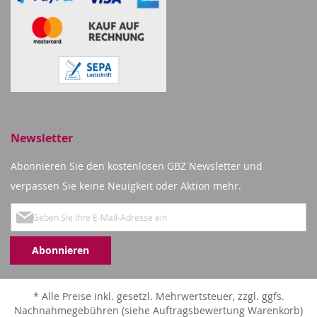
Newsletter
Abonnieren Sie den kostenlosen GBZ Newsletter und
verpassen Sie keine Neuigkeit oder Aktion mehr.
Melden
Sie
Abonnieren
sich
für
unseren
* Alle Preise inkl. gesetzl. Mehrwertsteuer, zzgl. ggfs.
Nachnahmegebühren (siehe Auftragsbewertung Warenkorb)
Newsletter