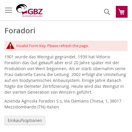
Zum
Inhalt
Suche
Me
springen
Foradori
Invalid Form Key. Please refresh the page.
1901 wurde das Weingut gegründet. 1939 hat Vittorio
Foradori das Gut gekauft aber erst 20 Jahre später mit der
Produktion von Wein begonnen. Als er starb übernahm seine
Frau Gabriella Casna die Leitung. 2002 erfolgt die Umstellung
auf ein biodynamisches Anbausystem. Einige Jahre danach
folgte die Demeter Zertifizierung. Heute wird das Weingut in
der vierten Generation von Winzern geführt.
Azienda Agricola Foradori S.s, Via Damiano Chiesa, 1, 38017
Mezzolombardo (TN) Italien
Einkaufsoptionen