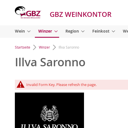
GBZ WEINKONTOR
Wein
Winzer
Region
Feinkost
We
Startseite
Winzer
Illva Saronno
Illva Saronno
Invalid Form Key. Please refresh the page.