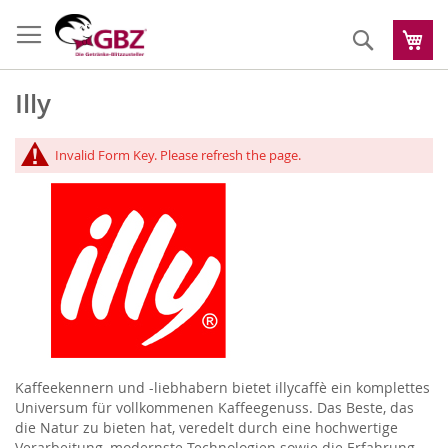
Zum
Inhalt
Suche
Me
springen
Illy
Invalid Form Key. Please refresh the page.
Kaffeekennern und -liebhabern bietet illycaffè ein komplettes
Universum für vollkommenen Kaffeegenuss. Das Beste, das
die Natur zu bieten hat, veredelt durch eine hochwertige
Verarbeitung, modernste Technologien sowie die Erfahrung