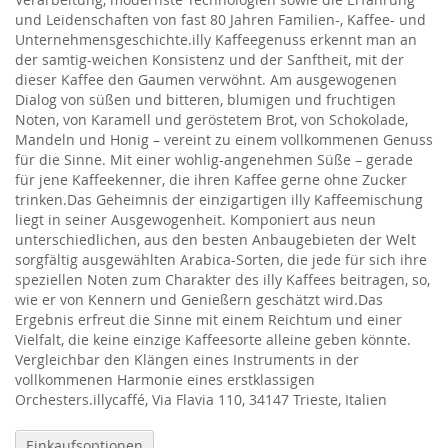
und Leidenschaften von fast 80 Jahren Familien-, Kaffee- und
Unternehmensgeschichte.illy Kaffeegenuss erkennt man an
der samtig-weichen Konsistenz und der Sanftheit, mit der
dieser Kaffee den Gaumen verwöhnt. Am ausgewogenen
Dialog von süßen und bitteren, blumigen und fruchtigen
Noten, von Karamell und geröstetem Brot, von Schokolade,
Mandeln und Honig – vereint zu einem vollkommenen Genuss
für die Sinne. Mit einer wohlig-angenehmen Süße – gerade
für jene Kaffeekenner, die ihren Kaffee gerne ohne Zucker
trinken.Das Geheimnis der einzigartigen illy Kaffeemischung
liegt in seiner Ausgewogenheit. Komponiert aus neun
unterschiedlichen, aus den besten Anbaugebieten der Welt
sorgfältig ausgewählten Arabica-Sorten, die jede für sich ihre
speziellen Noten zum Charakter des illy Kaffees beitragen, so,
wie er von Kennern und Genießern geschätzt wird.Das
Ergebnis erfreut die Sinne mit einem Reichtum und einer
Vielfalt, die keine einzige Kaffeesorte alleine geben könnte.
Vergleichbar den Klängen eines Instruments in der
vollkommenen Harmonie eines erstklassigen
Orchesters.illycaffé, Via Flavia 110, 34147 Trieste, Italien
Einkaufsoptionen