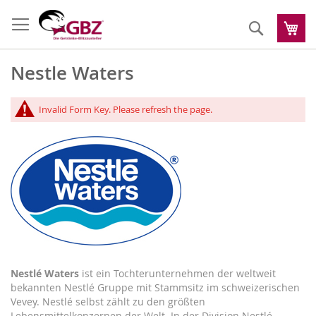
Zum
Inhalt
Suche
Me
springen
Nestle Waters
Invalid Form Key. Please refresh the page.
Nestlé Waters
ist ein Tochterunternehmen der weltweit
bekannten Nestlé Gruppe mit Stammsitz im schweizerischen
Vevey. Nestlé selbst zählt zu den größten
Lebensmittelkonzernen der Welt. In der Division Nestlé