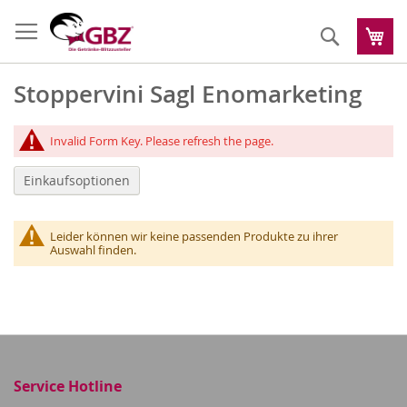
Zum
Inhalt
Suche
Me
springen
Stoppervini Sagl Enomarketing
Invalid Form Key. Please refresh the page.
Einkaufsoptionen
Leider können wir keine passenden Produkte zu ihrer
Auswahl finden.
Service Hotline