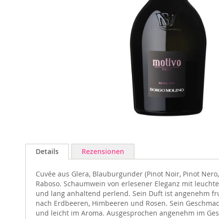
Zum
Anfang
der
Details
Rezensionen
Bildgalerie
springen
Cuvée aus Glera, Blauburgunder (Pinot Noir, Pinot Nero
Raboso. Schaumwein von erlesener Eleganz mit leuchten
und lang anhaltend perlend. Sein Duft ist angenehm fr
nach Erdbeeren, Himbeeren und Rosen. Sein Geschmack 
und leicht im Aroma. Ausgesprochen angenehm im Ge