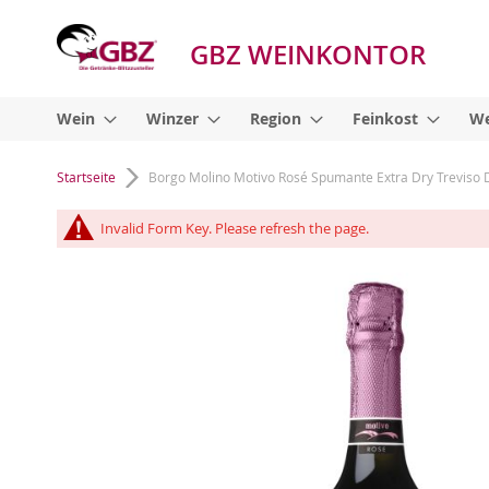
GBZ WEINKONTOR
Wein
Winzer
Region
Feinkost
We
Startseite
Borgo Molino Motivo Rosé Spumante Extra Dry Treviso 
Invalid Form Key. Please refresh the page.
Zum
Ende
der
Bildgalerie
springen