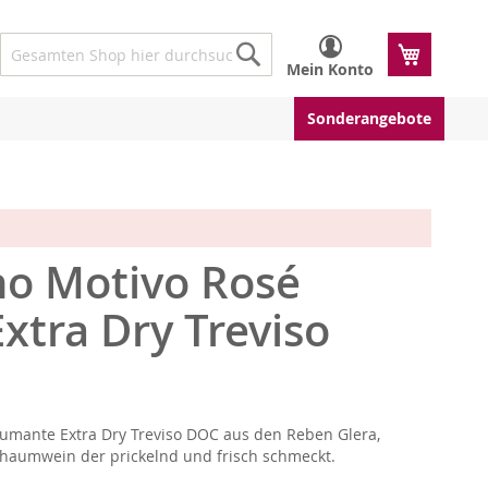
Mein W
Mein Konto
Suche
Suche
Sonderangebote
no Motivo Rosé
tra Dry Treviso
umante Extra Dry Treviso DOC aus den Reben Glera,
chaumwein der prickelnd und frisch schmeckt.