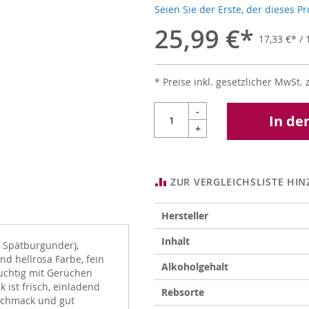
Seien Sie der Erste, der dieses P
25,99 €
17,33 €
/ 1
* Preise inkl. gesetzlicher MwSt. 
-
In de
+
ZUR VERGLEICHSLISTE HI
Weitere
Hersteller
Informationen
Inhalt
, Spätburgunder),
d hellrosa Farbe, fein
Alkoholgehalt
uchtig mit Gerüchen
ist frisch, einladend
Rebsorte
schmack und gut