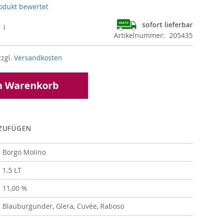
rodukt bewertet
sofort lieferbar
 l
Artikelnummer
205435
zzgl.
Versandkosten
n Warenkorb
NZUFÜGEN
Borgo Molino
1.5 LT
11,00 %
Blauburgunder, Glera, Cuvée, Raboso