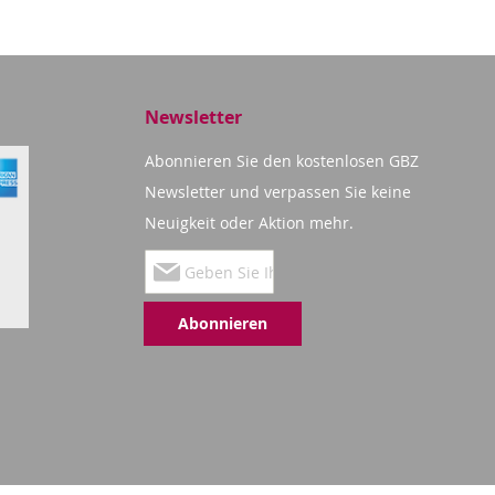
Newsletter
Abonnieren Sie den kostenlosen GBZ
Newsletter und verpassen Sie keine
Neuigkeit oder Aktion mehr.
Melden
Sie
Abonnieren
sich
für
unseren
Newsletter
an: