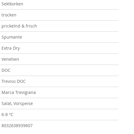
Sektkorken
trocken
prickelnd & frisch
Spumante
Extra Dry
Venetien
DOC
Treviso DOC
Marca Trevigiana
Salat, Vorspeise
6-8 °C
8032638939607