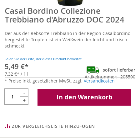
Casal Bordino Collezione
Zum
Anfang
Trebbiano d'Abruzzo DOC 2024
der
Bildgalerie
Der aus der Rebsorte Trebbiano in der Region Casalbordino
springen
hergestellte Tropfen ist ein Weißwein der leicht und frisch
schmeckt.
Seien Sie der Erste, der dieses Produkt bewertet
5,49 €
sofort lieferbar
7,32 €
/ 1 l
Artikelnummer
205590
* Preise inkl. gesetzlicher MwSt. zzgl.
Versandkosten
-
In den Warenkorb
+
ZUR VERGLEICHSLISTE HINZUFÜGEN