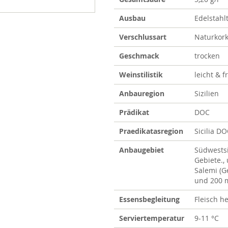
Ausbau
Edelstahl
Verschlussart
Naturkor
Geschmack
trocken
Weinstilistik
leicht & f
Anbauregion
Sizilien
Prädikat
DOC
Praedikatasregion
Sicilia D
Anbaugebiet
Südwestsi
Gebiete.,
Salemi (G
und 200 
Essensbegleitung
Fleisch he
Serviertemperatur
9-11 °C