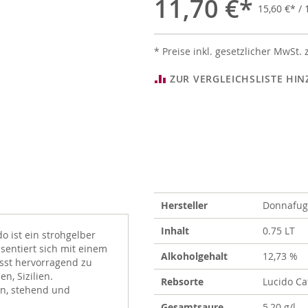
11,70 €
15,60 €
/ 1
* Preise inkl. gesetzlicher MwSt. 
ZUR VERGLEICHSLISTE HI
Weitere
Hersteller
Donnafug
Informationen
Inhalt
0.75 LT
o ist ein strohgelber
sentiert sich mit einem
Alkoholgehalt
12,73 %
sst hervorragend zu
n, Sizilien.
Rebsorte
Lucido Ca
en, stehend und
Gesamtsaure
5,20 g/l