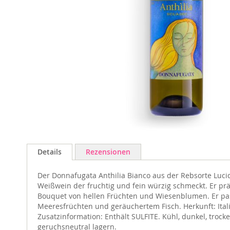
Zum
Anfang
Details
Rezensionen
der
Bildgalerie
Der Donnafugata Anthilia Bianco aus der Rebsorte Lucid
springen
Weißwein der fruchtig und fein würzig schmeckt. Er prä
Bouquet von hellen Früchten und Wiesenblumen. Er pa
Meeresfrüchten und geräuchertem Fisch. Herkunft: Italie
Zusatzinformation: Enthält SULFITE. Kühl, dunkel, trock
geruchsneutral lagern.