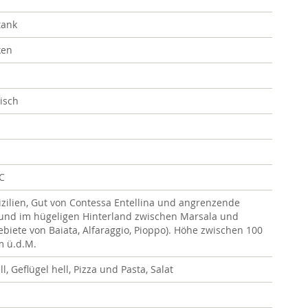
tank
ken
risch
OC
zilien, Gut von Contessa Entellina und angrenzende
 und im hügeligen Hinterland zwischen Marsala und
ebiete von Baiata, Alfaraggio, Pioppo). Höhe zwischen 100
m ü.d.M.
ll, Geflügel hell, Pizza und Pasta, Salat