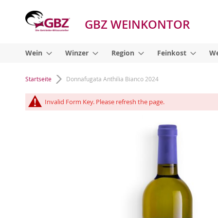
GBZ WEINKONTOR
Wein
Winzer
Region
Feinkost
We
Startseite
Donnafugata Anthilia Bianco 2024
Invalid Form Key. Please refresh the page.
Zum
Ende
der
Bildgalerie
springen