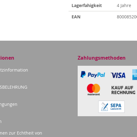
Lagerfahigkeit
4 Jahre
EAN
80008520
tionen
Zahlungsmethoden
tzinformation
FSBELEHRUNG
ingungen
m
nen zur Echtheit von