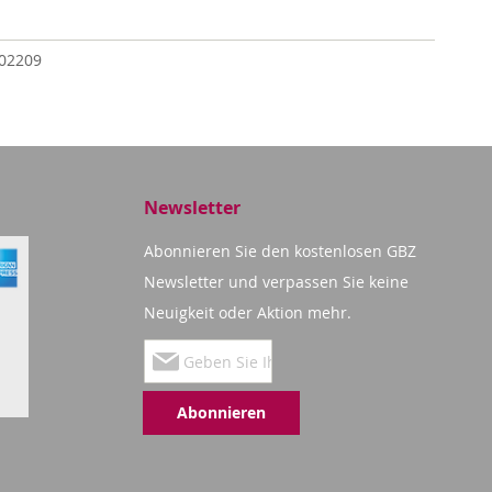
02209
Newsletter
Abonnieren Sie den kostenlosen GBZ
Newsletter und verpassen Sie keine
Neuigkeit oder Aktion mehr.
Melden
Sie
Abonnieren
sich
für
unseren