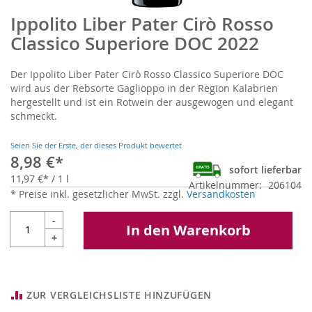
Ippolito Liber Pater Cirò Rosso
Zum
Anfang
Classico Superiore DOC 2022
der
Bildgalerie
Der Ippolito Liber Pater Cirò Rosso Classico Superiore DOC
springen
wird aus der Rebsorte Gaglioppo in der Region Kalabrien
hergestellt und ist ein Rotwein der ausgewogen und elegant
schmeckt.
Seien Sie der Erste, der dieses Produkt bewertet
8,98 €
sofort lieferbar
11,97 €
/ 1 l
Artikelnummer
206104
* Preise inkl. gesetzlicher MwSt. zzgl.
Versandkosten
-
In den Warenkorb
+
ZUR VERGLEICHSLISTE HINZUFÜGEN