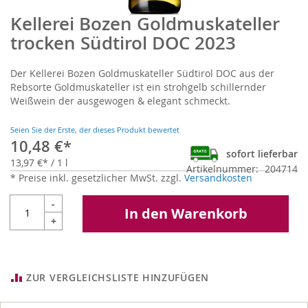
Kellerei Bozen Goldmuskateller
Zum
Anfang
trocken Südtirol DOC 2023
der
Bildgalerie
Der Kellerei Bozen Goldmuskateller Südtirol DOC aus der
springen
Rebsorte Goldmuskateller ist ein strohgelb schillernder
Weißwein der ausgewogen & elegant schmeckt.
Seien Sie der Erste, der dieses Produkt bewertet
10,48 €
sofort lieferbar
13,97 €
/ 1 l
Artikelnummer
204714
* Preise inkl. gesetzlicher MwSt. zzgl.
Versandkosten
-
In den Warenkorb
+
ZUR VERGLEICHSLISTE HINZUFÜGEN