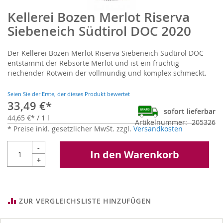
Kellerei Bozen Merlot Riserva
Zum
Anfang
Siebeneich Südtirol DOC 2020
der
Bildgalerie
Der Kellerei Bozen Merlot Riserva Siebeneich Südtirol DOC
springen
entstammt der Rebsorte Merlot und ist ein fruchtig
riechender Rotwein der vollmundig und komplex schmeckt.
Seien Sie der Erste, der dieses Produkt bewertet
33,49 €
sofort lieferbar
44,65 €
/ 1 l
Artikelnummer
205326
* Preise inkl. gesetzlicher MwSt. zzgl.
Versandkosten
-
In den Warenkorb
+
ZUR VERGLEICHSLISTE HINZUFÜGEN