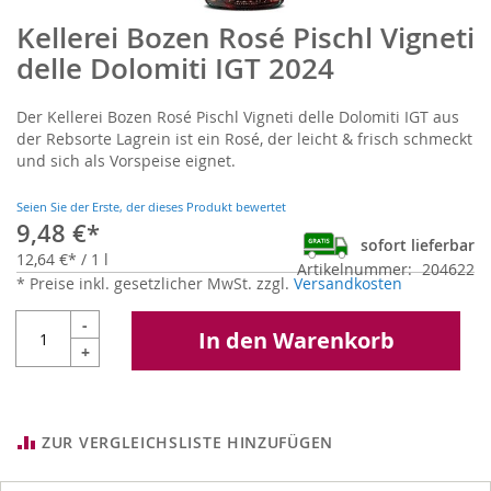
Kellerei Bozen Rosé Pischl Vigneti
Zum
Anfang
delle Dolomiti IGT 2024
der
Bildgalerie
Der Kellerei Bozen Rosé Pischl Vigneti delle Dolomiti IGT aus
springen
der Rebsorte Lagrein ist ein Rosé, der leicht & frisch schmeckt
und sich als Vorspeise eignet.
Seien Sie der Erste, der dieses Produkt bewertet
9,48 €
sofort lieferbar
12,64 €
/ 1 l
Artikelnummer
204622
* Preise inkl. gesetzlicher MwSt. zzgl.
Versandkosten
-
In den Warenkorb
+
ZUR VERGLEICHSLISTE HINZUFÜGEN