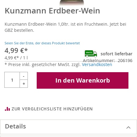
Kunzmann Erdbeer-Wein
Zum
Anfang
der
Kunzmann Erdbeer-Wein 1,0ltr. ist ein Fruchtwein. Jetzt bei
Bildgalerie
GBZ bestellen.
springen
Seien Sie der Erste, der dieses Produkt bewertet
4,99 €
sofort lieferbar
4,99 €
/ 1 l
Artikelnummer
206196
* Preise inkl. gesetzlicher MwSt. zzgl.
Versandkosten
-
In den Warenkorb
+
ZUR VERGLEICHSLISTE HINZUFÜGEN
Details