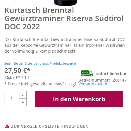
Kurtatsch Brenntal
Zum
Anfang
Gewürztraminer Riserva Südtirol
der
DOC 2022
Bildgalerie
springen
Der Kurtatsch Brenntal Gewürztraminer Riserva Südtirol DOC
aus der Rebsorte Gewürztraminer ist ein trockener Weißwein
der vollmundig & komplex schmeckt.
Seien Sie der Erste, der dieses Produkt bewertet
27,50 €
sofort lieferbar
36,67 €
/ 1 l
Artikelnummer
206147
* Preise inkl. gesetzlicher MwSt. zzgl.
Versandkosten
-
In den Warenkorb
+
ZUR VERGLEICHSLISTE HINZUFÜGEN