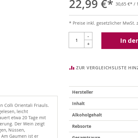
22,99 €
30,65 €
/ 1
* Preise inkl. gesetzlicher MwSt. 
-
In de
+
ZUR VERGLEICHSLISTE HI
Weitere
Hersteller
Informationen
Inhalt
Colli Orientali Friauls.
lesen, leicht
Alkoholgehalt
auert etwa 20 Tage mit
erung. Der Wein zeigt
Rebsorte
gen, Nüssen,
 Am Gaumen ist er
Gesamtsaure