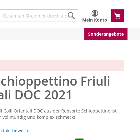
Mein W
Mein Konto
Suche
Suche
Sonderangebote
chioppettino Friuli
tali DOC 2021
li Colli Orientali DOC aus der Rebsorte Schioppettino ist
r vollmundig und komplex schmeckt.
rodukt bewertet