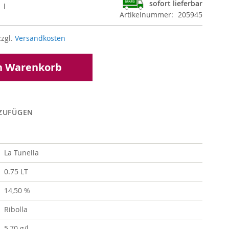
sofort lieferbar
 l
Artikelnummer
205945
zzgl.
Versandkosten
n Warenkorb
NZUFÜGEN
La Tunella
0.75 LT
14,50 %
Ribolla
5,70 g/l