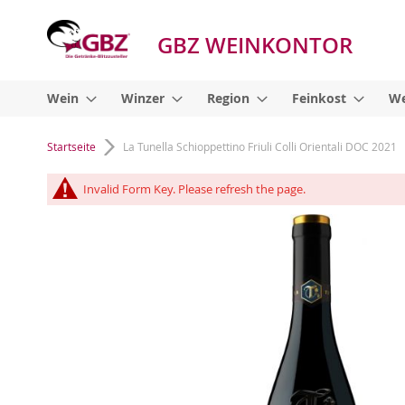
GBZ WEINKONTOR
Wein
Winzer
Region
Feinkost
We
Startseite
La Tunella Schioppettino Friuli Colli Orientali DOC 2021
Invalid Form Key. Please refresh the page.
Zum
Ende
der
Bildgalerie
springen