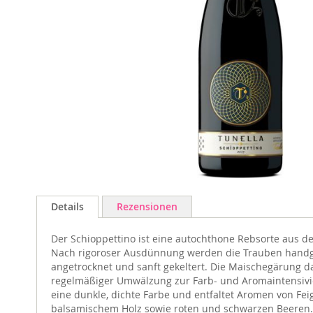
Zum
Anfang
Details
Rezensionen
der
Bildgalerie
Der Schioppettino ist eine autochthone Rebsorte aus den 
springen
Nach rigoroser Ausdünnung werden die Trauben handge
angetrocknet und sanft gekeltert. Die Maischegärung d
regelmäßiger Umwälzung zur Farb- und Aromaintensivi
eine dunkle, dichte Farbe und entfaltet Aromen von Fei
balsamischem Holz sowie roten und schwarzen Beeren.