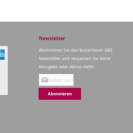
Newsletter
Abonnieren Sie den kostenlosen GBZ
Newsletter und verpassen Sie keine
Neuigkeit oder Aktion mehr.
Melden
Sie
Abonnieren
sich
für
unseren
Newsletter
an: