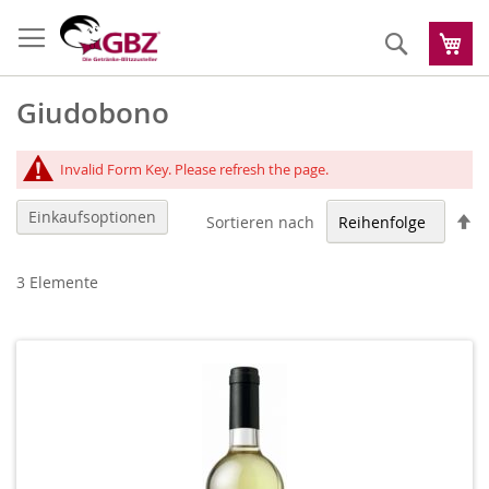
Zum
Inhalt
Suche
Me
springen
Giudobono
Invalid Form Key. Please refresh the page.
Einkaufsoptionen
Ab
Sortieren nach
so
3
Elemente