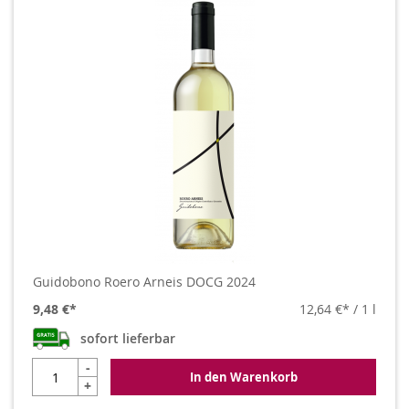
Guidobono Roero Arneis DOCG 2024
9,48 €
12,64 €
/ 1 l
sofort lieferbar
-
In den Warenkorb
+